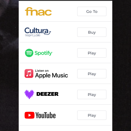
Non sous-titré
03:41
Go To
La meilleure des polices
03:20
En vente libre
03:52
Buy
Interlude 1
00:16
Quand la lune tombe
04:23
Play
Qui ça étonne encore ?
03:35
Du sommeil, du soleil, de l'oseille
03:31
Play
Je suis une bande ethnique à moi tout seul
03:27
Un chien dans ma tête
03:51
Play
Interlude 2
00:15
Play
Que dit l'autopsie ?
04:07
Nature morte
02:59