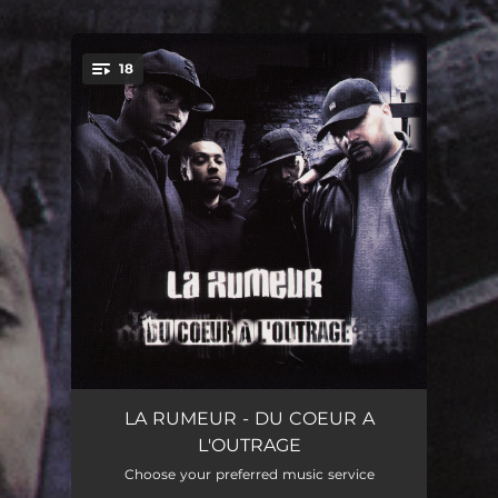
.
18
You're all set!
Il y a toujours un lendemain
03:26
LA RUMEUR - DU COEUR A
L'OUTRAGE
Comme de l'uranium
03:54
Choose your preferred music service