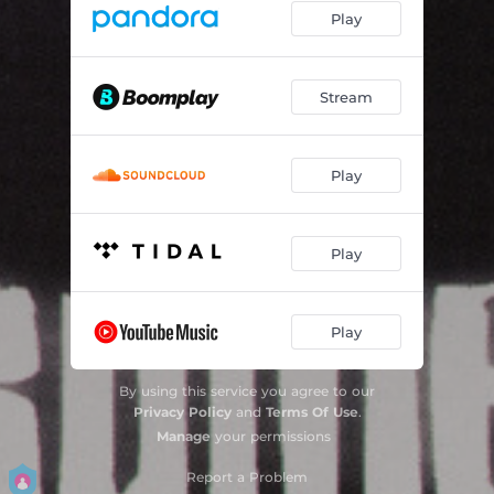
Play
Tel quel
03:41
Interlude 3
00:22
Stream
Là où poussent mes racines
04:06
Les bronzés font du rap
05:56
Play
Play
Play
By using this service you agree to our
Privacy Policy
and
Terms Of Use
.
Manage
your permissions
Report a Problem